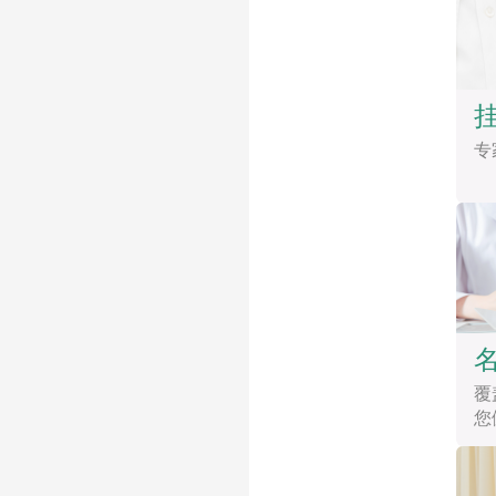
专
覆
您