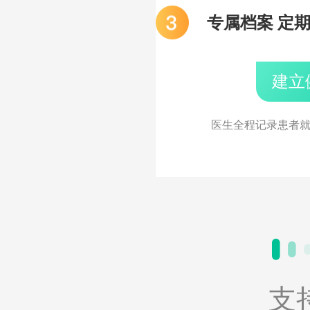
专属档案 定
建立
医生全程记录患者
支