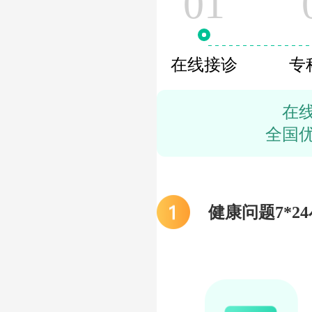
01
在线接诊
专
在
全国
健康问题7*2