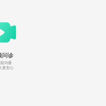
频问诊
对面沟通
入更安心